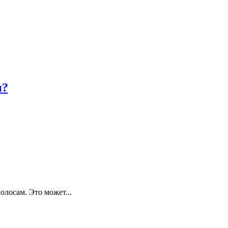
и?
лосам. Это может...