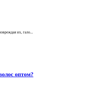
овреждая их, гало...
волос оптом?