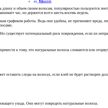
Spanish
 длину и объем своим волосам, популярностью пользуются лент
нимает час, но держится всего шесть-восемь недель.
м графиком работы. Ведь они удобны, не причиняют вреда, лег
лосами.
Но существует потенциальный риск повреждения, если их непра
ивести к тому, что натуральные волосы сломаются или оторвут
ет оставить следы на волосах, если клей не будет растворен д
лежащего ухода. Они могут повредить натуральные волосы.