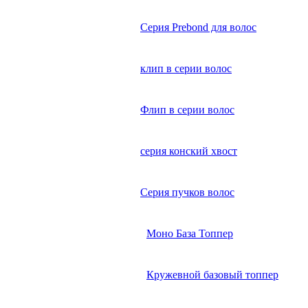
Серия Prebond для волос
клип в серии волос
Флип в серии волос
серия конский хвост
Серия пучков волос
Моно База Топпер
Кружевной базовый топпер