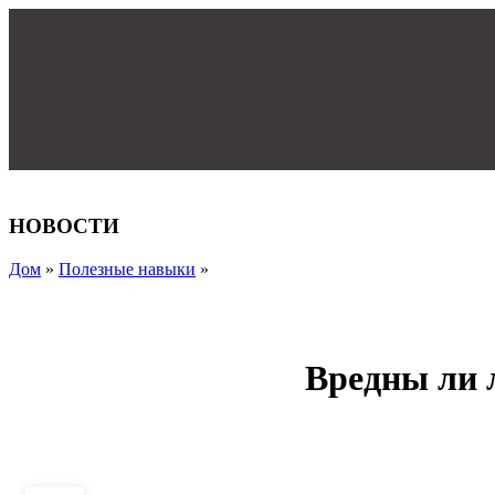
16
ДЕК
НОВОСТИ
Дом
»
Полезные навыки
»
Вредны ли 