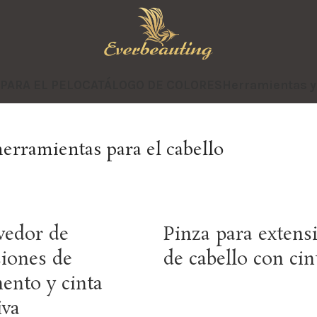
 PARA EL PELO
CATÁLOGO DE COLORES
Herramientas 
herramientas para el cabello
edor de
Pinza para extens
siones de
de cabello con cin
ento y cinta
iva