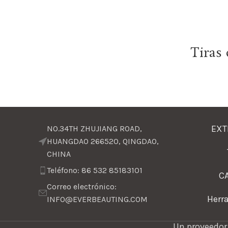
Tiras 
EXT
NO.34TH ZHUJIANG ROAD,
HUANGDAO 266520, QINGDAO,
CHINA
Teléfono: 86 532 85183101
C
Correo electrónico:
Herr
INFO@EVERBEAUTING.COM
Un proveedor 