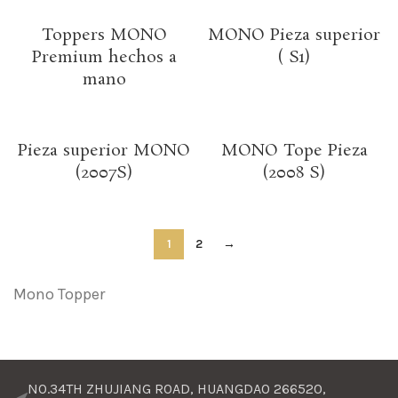
Toppers MONO
MONO Pieza superior
Premium hechos a
( S1)
mano
Pieza superior MONO
MONO Tope Pieza
(2007S)
(2008 S)
1
2
→
Mono Topper
NO.34TH ZHUJIANG ROAD, HUANGDAO 266520,