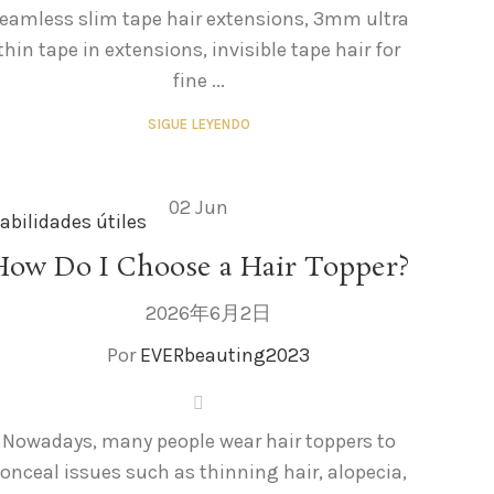
eamless slim tape hair extensions, 3mm ultra
thin tape in extensions, invisible tape hair for
fine ...
SIGUE LEYENDO
02
Jun
abilidades útiles
How Do I Choose a Hair Topper?
2026年6月2日
Por
EVERbeauting2023
Nowadays, many people wear hair toppers to
onceal issues such as thinning hair, alopecia,