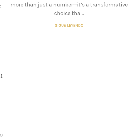
more than just a number—it’s a transformative
t
choice tha...
SIGUE LEYENDO
u
no