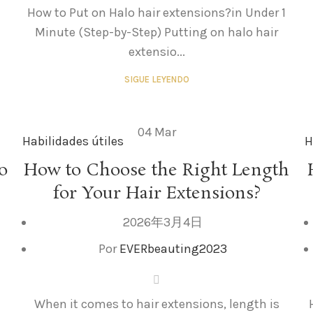
How to Put on Halo hair extensions?in Under 1
Minute (Step-by-Step) Putting on halo hair
extensio...
SIGUE LEYENDO
04
Mar
Habilidades útiles
H
o
How to Choose the Right Length
,
for Your Hair Extensions?
2026年3月4日
Por
EVERbeauting2023
When it comes to hair extensions, length is