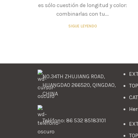
es sólo cuestión de longitud y color:
combinarlas con tu...
SIGUE LEYENDO
EXT
NO.34TH ZHUJIANG ROAD,
HUANGDAO 266520, QINGDAO,
TOP
CHINA
CAT
Her
Teléfono: 86 532 85183101
EXT
TOP