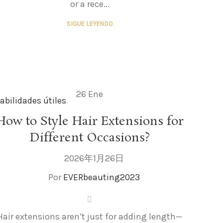
or a rece...
SIGUE LEYENDO
26
Ene
abilidades útiles
How to Style Hair Extensions for
Different Occasions?
2026年1月26日
Por
EVERbeauting2023
Hair extensions aren’t just for adding length—