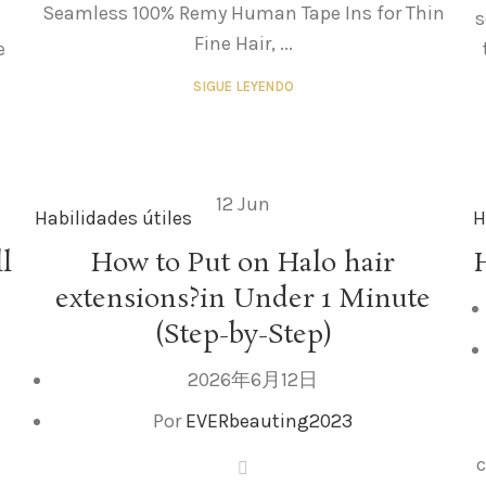
Seamless 100% Remy Human Tape Ins for Thin
s
Fine Hair, ...
e
SIGUE LEYENDO
12
Jun
Habilidades útiles
H
l
How to Put on Halo hair
extensions?in Under 1 Minute
(Step-by-Step)
2026年6月12日
Por
EVERbeauting2023
c