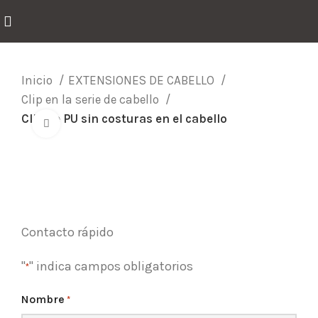
Inicio
EXTENSIONES DE CABELLO
Clip en la serie de cabello
Clip de PU sin costuras en el cabello
Click para agrandar
Contacto rápido
"
" indica campos obligatorios
*
Nombre
*