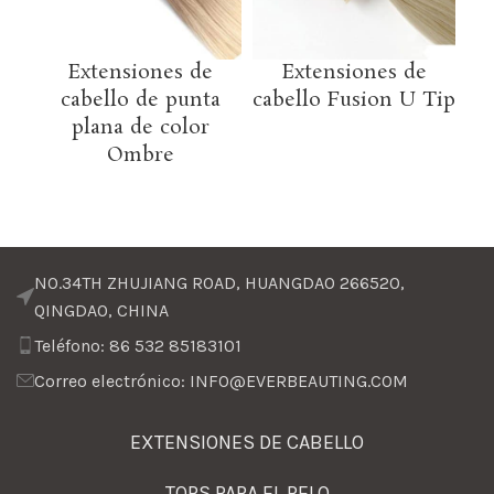
Extensiones de
Extensiones de
Ex
cabello de punta
cabello Fusion U Tip
plana de color
Ombre
NO.34TH ZHUJIANG ROAD, HUANGDAO 266520,
QINGDAO, CHINA
Teléfono: 86 532 85183101
Correo electrónico: INFO@EVERBEAUTING.COM
EXTENSIONES DE CABELLO
TOPS PARA EL PELO