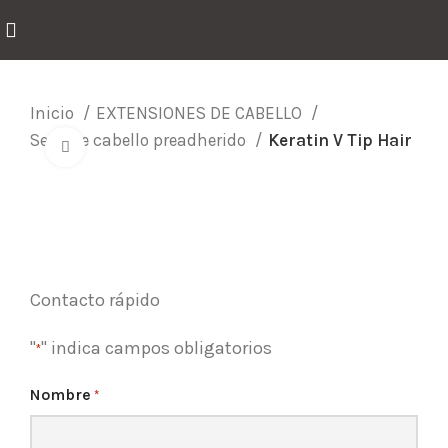
Inicio
EXTENSIONES DE CABELLO
Serie de cabello preadherido
Keratin V Tip Hair
Click para agrandar
Contacto rápido
"
" indica campos obligatorios
*
Nombre
*