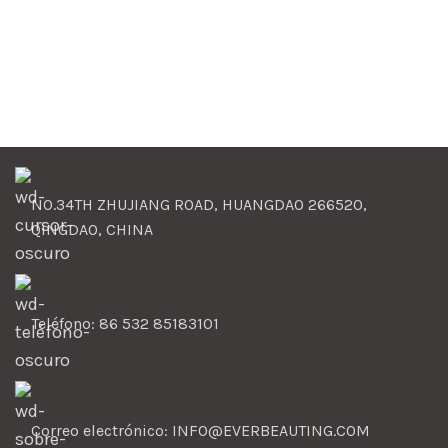
c
NO.34TH ZHUJIANG ROAD, HUANGDAO 266520,
QINGDAO, CHINA
Teléfono: 86 532 85183101
Correo electrónico: INFO@EVERBEAUTING.COM