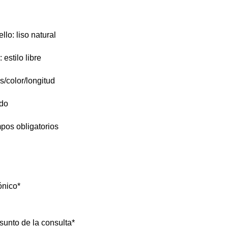
lo: liso natural
 estilo libre
/color/longitud
ido
mpos obligatorios
ónico
*
asunto de la consulta
*