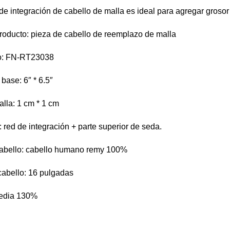
de integración de cabello de malla es ideal para agregar grosor y
oducto: pieza de cabello de reemplazo de malla
ulo: FN-RT23038
base: 6″ * 6.5″
lla: 1 cm * 1 cm
: red de integración + parte superior de seda.
 cabello: cabello humano remy 100%
cabello: 16 pulgadas
media 130%