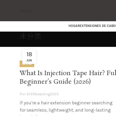
Menú
HOGAR
EXTENSIONES DE CABE
未分类
18
JUN
未分类
What Is Injection Tape Hair? Ful
Beginner’s Guide (2026)
Por
EVERbeauting2023
If you’re a hair extension beginner searching
for seamless, lightweight, and long-lasting