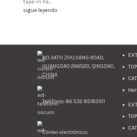
tape-in ha...
sigue leyendo
EXT
NO.34TH ZHUJIANG ROAD,
HUANGDAO 266520, QINGDAO,
TOP
CHINA
CAT
Her
Teléfono: 86 532 85183101
EXT
TOP
CAT
Correo electrónico: