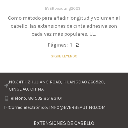
EVERbeauting2023
Como método para añadir longitud y volumen al
cabello, las extensiones de cinta adhesiva son
cada vez más populares. U...
Páginas:
1
2
SIGUE LEYENDO
NO.34TH ZHUJIANG ROAD, HUANGDAO 266520,
QINGDAO, CHINA
Teléfono: 86 532 85183101
Correo electrónico: INFO@EVERBEAUTING.COM
EXTENSIONES DE CABELLO