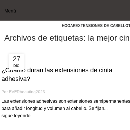
Menú
HOGAR
EXTENSIONES DE CABELLO
Archivos de etiquetas: la mejor cin
27
HABILIDADES ÚTILES
DIC
¿Cuánto duran las extensiones de cinta
adhesiva?
Por
EVERbeauting2023
Las extensiones adhesivas son extensiones semipermanente
para añadir longitud y volumen al cabello. Se fijan...
sigue leyendo