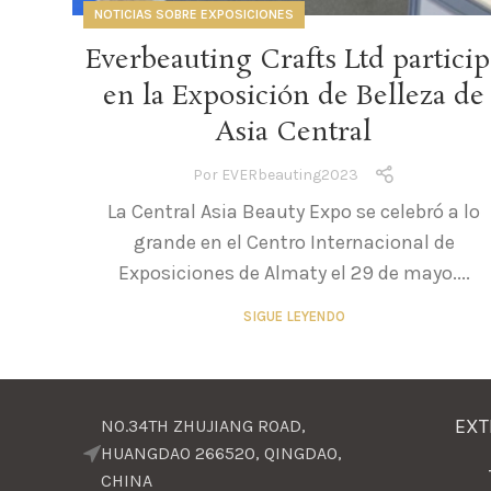
NOTICIAS SOBRE EXPOSICIONES
Everbeauting Crafts Ltd particip
en la Exposición de Belleza de
Asia Central
Por
EVERbeauting2023
La Central Asia Beauty Expo se celebró a lo
grande en el Centro Internacional de
Exposiciones de Almaty el 29 de mayo....
SIGUE LEYENDO
EXT
NO.34TH ZHUJIANG ROAD,
HUANGDAO 266520, QINGDAO,
CHINA