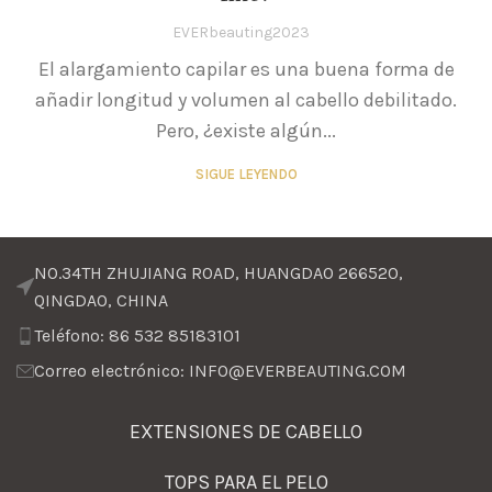
EVERbeauting2023
El alargamiento capilar es una buena forma de
añadir longitud y volumen al cabello debilitado.
Pero, ¿existe algún...
SIGUE LEYENDO
NO.34TH ZHUJIANG ROAD, HUANGDAO 266520,
QINGDAO, CHINA
Teléfono: 86 532 85183101
Correo electrónico: INFO@EVERBEAUTING.COM
EXTENSIONES DE CABELLO
TOPS PARA EL PELO