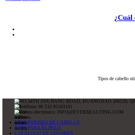
¿Cuál 
Tipos de cabello uti
NO.34TH ZHUJIANG ROAD, HUANGDAO 266520, Q
Teléfono: 86 532 85183101
Correo electrónico: INFO@EVERBEAUTING.COM
EXTENSIONES DE CABELLO
TOPS PARA EL PELO
CATÁLOGO DE COLORES