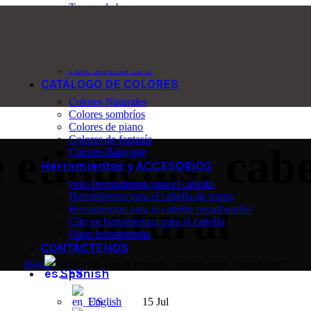
Topper de base mono
Adorno de base de encaje
Topper de base de malla
Topper de base de seda
Topper de base de polipiel
Parte superior en U
CATÁLOGO DE COLORES
Colores Naturales
Colores sombríos
Colores de piano
Colores de fantasía
 etiquetas: ca
Colores Balayage
Herramientas y ACCESORIOS
cinta herramientas para el cabello
Herramientas para el cabello de trama
natural
Herramientas para el cabello preadheridas
Clip en herramientas para el cabello
Otras herramientas
CONTÁCTENOS
Hogar
»
Entradas con la etiqueta "natural remy human hair"
Spanish
English
15
Jul