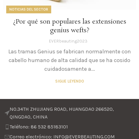
NOTICIAS DEL SECTOR
¿Por qué son populares las extensiones
genius wefts?
EVERbeauting2023
Las tramas Genius se fabrican normalmente con
cabello humano de alta calidad que se ha cosido
cuidadosamente a...
SIGUE LEYENDO
NO.34TH ZHUJIANG ROAD, HUANGDAO 266520,
QINGDAO, CHINA
Teléfono: 86 532 85183101
Correo electrónico: INFO@EVERBEAUTING.COM