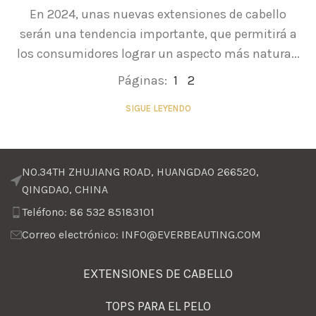
En 2024, unas nuevas extensiones de cabello
serán una tendencia importante, que permitirá a
los consumidores lograr un aspecto más natura...
Páginas:
1
2
SIGUE LEYENDO
NO.34TH ZHUJIANG ROAD, HUANGDAO 266520,
QINGDAO, CHINA
Teléfono: 86 532 85183101
Correo electrónico: INFO@EVERBEAUTING.COM
EXTENSIONES DE CABELLO
TOPS PARA EL PELO