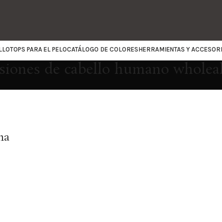
LLO
TOPS PARA EL PELO
CATÁLOGO DE COLORES
HERRAMIENTAS Y ACCESOR
nsiones de cabello humano wholea
na