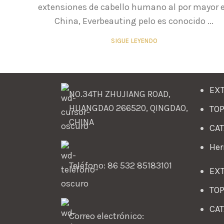
extensiones de cabello humano al por mayor 
China, Everbeauting pelo es conocido ...
SIGUE LEYENDO
EXT
NO.34TH ZHUJIANG ROAD,
HUANGDAO 266520, QINGDAO,
TOP
CHINA
CAT
Her
Teléfono: 86 532 85183101
EXT
TOP
CAT
Correo electrónico: