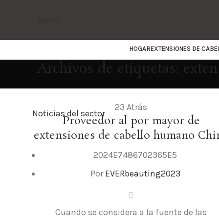
Menú
HOGAR
EXTENSIONES DE CABE
Archivos de etiquetas: exte
23
Atrás
Noticias del sector
Proveedor al por mayor de
extensiones de cabello humano Chi
2024E7486702365E5
Por
EVERbeauting2023
Cuando se considera a la fuente de las