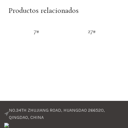
Productos relacionados
7#
27#
NO.34TH ZHUJIANG ROAD, HUANGDAO 266520,
QINGDAO, CHINA