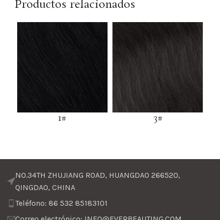
Productos relacionados
3#
1#
NO.34TH ZHUJIANG ROAD, HUANGDAO 266520,
QINGDAO, CHINA
Teléfono: 86 532 85183101
Correo electrónico: INFO@EVERBEAUTING.COM