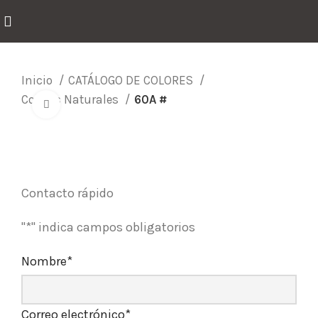
Inicio
CATÁLOGO DE COLORES
Colores Naturales
60A #
Click para agrandar
Contacto rápido
"
*
" indica campos obligatorios
Nombre
*
Correo electrónico
*