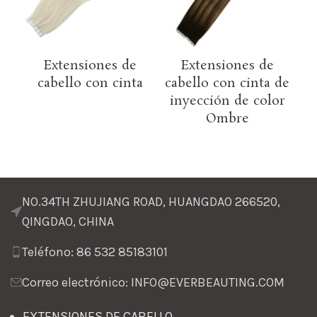
Extensiones de
Extensiones de
cabello con cinta
cabello con cinta de
ca
inyección de color
in
Ombre
NO.34TH ZHUJIANG ROAD, HUANGDAO 266520,
QINGDAO, CHINA
Teléfono: 86 532 85183101
Correo electrónico: INFO@EVERBEAUTING.COM
EXTENSIONES DE CABELLO