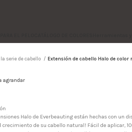
 PARA EL PELO
CATÁLOGO DE COLORES
Herramientas 
 la serie de cabello
Extensión de cabello Halo de color 
ra agrandar
ión
ensiones Halo de Everbeauting están hechas con un dis
l crecimiento de su cabello natural! Fácil de aplicar,