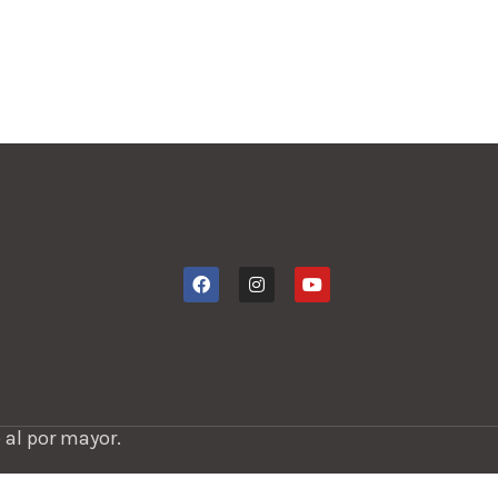
con c
color
 al por mayor.