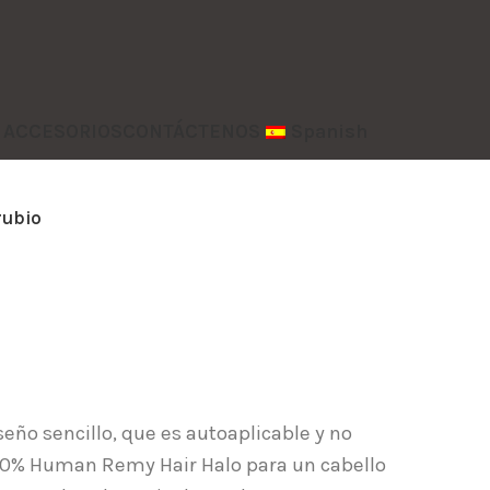
y ACCESORIOS
CONTÁCTENOS
Spanish
rubio
eño sencillo, que es autoaplicable y no
 100% Human Remy Hair Halo para un cabello