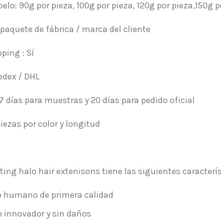
pelo: 90g por pieza, 100g por pieza, 120g por pieza,150g p
paquete de fábrica / marca del cliente
ping : Sí
edex / DHL
7 días para muestras y 20 días para pedido oficial
iezas por color y longitud
ing halo hair extenisons tiene las siguientes caracterís
o humano de primera calidad
 innovador y sin daños