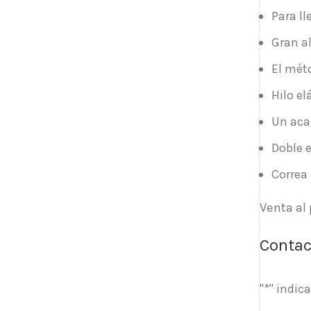
Para ll
Gran al
El méto
Hilo el
Un aca
Doble e
Correa
Venta al
Contac
"
*
" indic