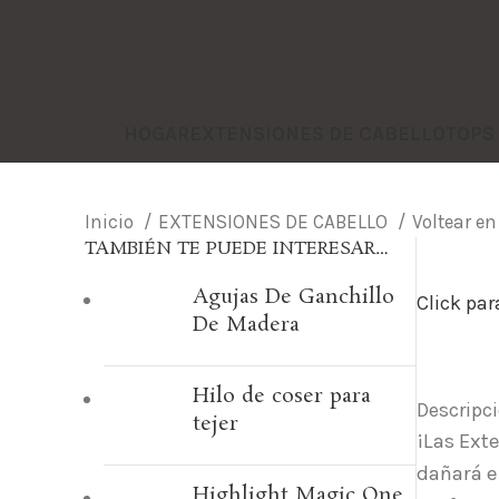
HOGAR
EXTENSIONES DE CABELLO
TOPS
Inicio
EXTENSIONES DE CABELLO
Voltear en
TAMBIÉN TE PUEDE INTERESAR…
Agujas De Ganchillo
Click pa
De Madera
Hilo de coser para
Descripc
tejer
¡Las Ext
dañará e
Highlight Magic One